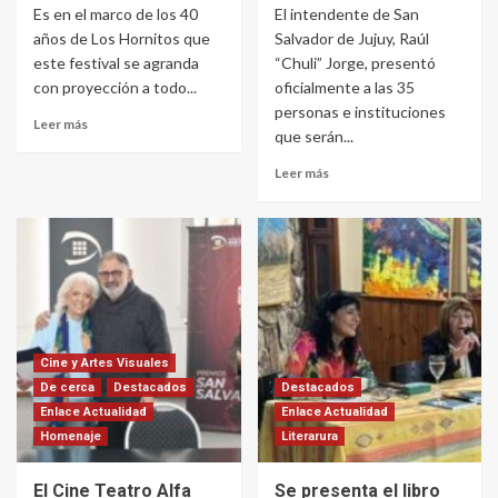
Es en el marco de los 40
El intendente de San
años de Los Hornitos que
Salvador de Jujuy, Raúl
este festival se agranda
“Chuli” Jorge, presentó
con proyección a todo...
oficialmente a las 35
personas e instituciones
Leer más
que serán...
Leer más
Cine y Artes Visuales
De cerca
Destacados
Destacados
Enlace Actualidad
Enlace Actualidad
Homenaje
Literarura
El Cine Teatro Alfa
Se presenta el libro