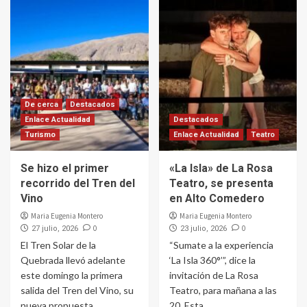
De cerca
Destacados
Enlace Actualidad
Destacados
Turismo
Enlace Actualidad
Teatro
Se hizo el primer
«La Isla» de La Rosa
recorrido del Tren del
Teatro, se presenta
Vino
en Alto Comedero
Maria Eugenia Montero
Maria Eugenia Montero
0
0
27 julio, 2026
23 julio, 2026
El Tren Solar de la
“Sumate a la experiencia
Quebrada llevó adelante
‘La Isla 360°’”, dice la
este domingo la primera
invitación de La Rosa
salida del Tren del Vino, su
Teatro, para mañana a las
nueva propuesta...
20. Esta...