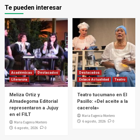
Te pueden interesar
Académicas
Destacados
Destacados
Literarura
Enlace Actualidad
Teatro
Meliza Ortiz y
Teatro tucumano en El
Almadegoma Editorial
Pasillo: «Del aceite a la
representaron a Jujuy
cacerola»
en el FILT
Maria Eugenia Montero
0
6 agosto, 2026
Maria Eugenia Montero
0
6 agosto, 2026