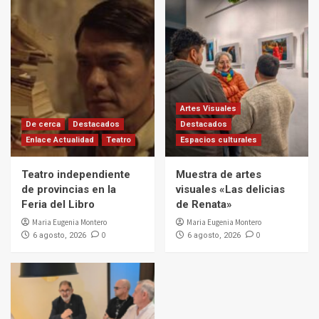
Artes Visuales
De cerca
Destacados
Destacados
Enlace Actualidad
Teatro
Espacios culturales
Teatro independiente
Muestra de artes
de provincias en la
visuales «Las delicias
Feria del Libro
de Renata»
Maria Eugenia Montero
Maria Eugenia Montero
0
0
6 agosto, 2026
6 agosto, 2026