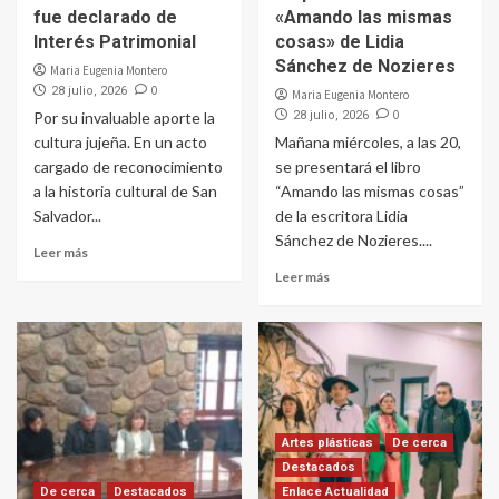
fue declarado de
«Amando las mismas
Interés Patrimonial
cosas» de Lidia
Sánchez de Nozieres
Maria Eugenia Montero
0
28 julio, 2026
Maria Eugenia Montero
0
Por su invaluable aporte la
28 julio, 2026
cultura jujeña. En un acto
Mañana miércoles, a las 20,
cargado de reconocimiento
se presentará el libro
a la historia cultural de San
“Amando las mismas cosas”
Salvador...
de la escritora Lidia
Sánchez de Nozieres....
Leer más
Leer más
Artes plásticas
De cerca
Destacados
De cerca
Destacados
Enlace Actualidad