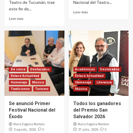
Teatro de Tucumán, trae
Nacional del Teatro...
este fin de...
Leer más
Leer más
De cerca
Destacados
Académicas
Destacados
Enlace Actualidad
Enlace Actualidad
Homenaje
Música
Homenaje
Literarura
Tradiciones
Turismo
Música
Se anunció Primer
Todos los ganadores
Festival Nacional del
del Premio San
Éxodo
Salvador 2026
Maria Eugenia Montero
Maria Eugenia Montero
0
0
3 agosto, 2026
31 julio, 2026