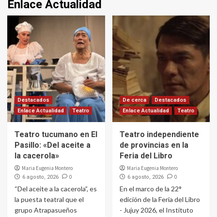
Enlace Actualidad
Destacados
De cerca
Destacados
Enlace Actualidad
Teatro
Enlace Actualidad
Teatro
Teatro tucumano en El
Teatro independiente
Pasillo: «Del aceite a
de provincias en la
la cacerola»
Feria del Libro
Maria Eugenia Montero
Maria Eugenia Montero
0
0
6 agosto, 2026
6 agosto, 2026
“Del aceite a la cacerola”, es
En el marco de la 22°
la puesta teatral que el
edición de la Feria del Libro
grupo Atrapasueños
- Jujuy 2026, el Instituto