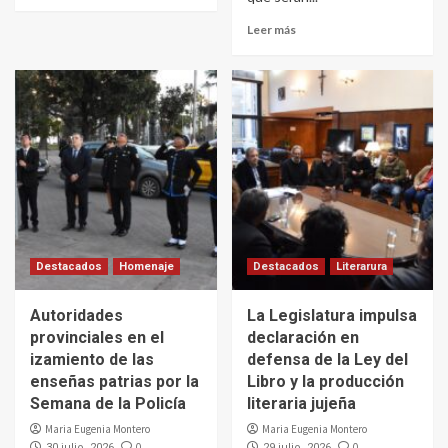
Leer más
Destacados
Homenaje
Destacados
Literarura
Autoridades
La Legislatura impulsa
provinciales en el
declaración en
izamiento de las
defensa de la Ley del
enseñas patrias por la
Libro y la producción
Semana de la Policía
literaria jujeña
Maria Eugenia Montero
Maria Eugenia Montero
0
0
30 julio, 2026
29 julio, 2026