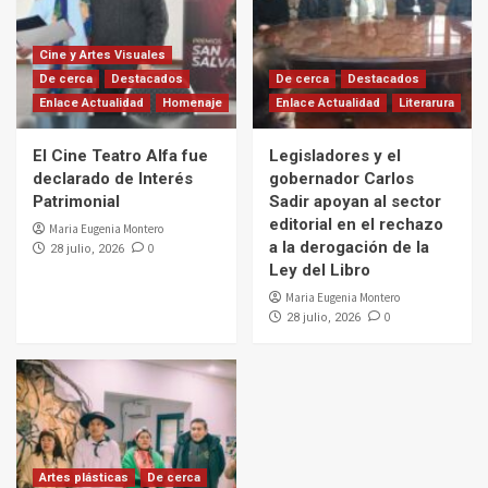
Cine y Artes Visuales
Artes Visuales
Destacados
Espacios culturales
Muestra de artes visuales «Las delicias de
De cerca
Destacados
De cerca
Destacados
Renata»
Enlace Actualidad
Homenaje
Enlace Actualidad
Literarura
4
El Cine Teatro Alfa fue
Legisladores y el
De cerca
Destacados
Enlace Actualidad
Homenaje
declarado de Interés
gobernador Carlos
Música
Tradiciones
Turismo
Patrimonial
Sadir apoyan al sector
Se anunció Primer Festival Nacional del
editorial en el rechazo
Éxodo
Maria Eugenia Montero
5
a la derogación de la
0
28 julio, 2026
Ley del Libro
Maria Eugenia Montero
0
28 julio, 2026
Artes plásticas
De cerca