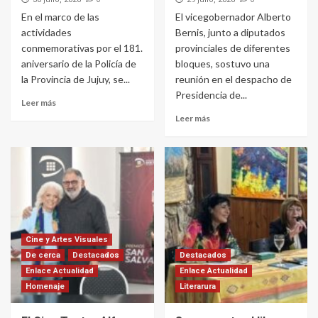
En el marco de las
El vicegobernador Alberto
actividades
Bernis, junto a diputados
conmemorativas por el 181.
provinciales de diferentes
aniversario de la Policía de
bloques, sostuvo una
la Provincia de Jujuy, se...
reunión en el despacho de
Presidencia de...
Leer más
Leer más
Cine y Artes Visuales
De cerca
Destacados
Destacados
Enlace Actualidad
Enlace Actualidad
Homenaje
Literarura