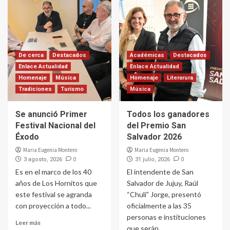
De cerca
Destacados
Académicas
Destacados
Enlace Actualidad
Enlace Actualidad
Homenaje
Música
Homenaje
Literarura
Tradiciones
Turismo
Música
Se anunció Primer
Todos los ganadores
Festival Nacional del
del Premio San
Éxodo
Salvador 2026
Maria Eugenia Montero
Maria Eugenia Montero
0
0
3 agosto, 2026
31 julio, 2026
Es en el marco de los 40
El intendente de San
años de Los Hornitos que
Salvador de Jujuy, Raúl
este festival se agranda
“Chuli” Jorge, presentó
con proyección a todo...
oficialmente a las 35
personas e instituciones
Leer más
que serán...