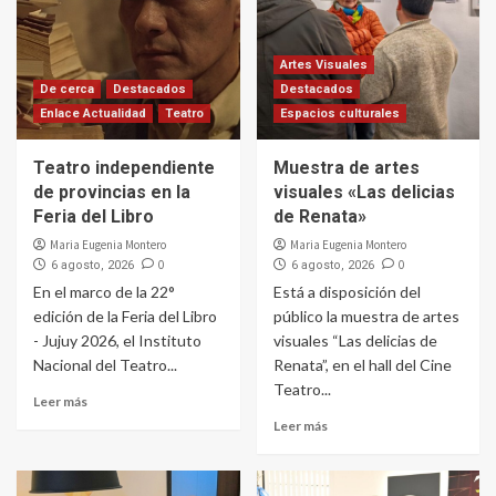
Artes Visuales
De cerca
Destacados
Destacados
Enlace Actualidad
Teatro
Espacios culturales
Teatro independiente
Muestra de artes
de provincias en la
visuales «Las delicias
Feria del Libro
de Renata»
Maria Eugenia Montero
Maria Eugenia Montero
0
0
6 agosto, 2026
6 agosto, 2026
En el marco de la 22°
Está a disposición del
edición de la Feria del Libro
público la muestra de artes
- Jujuy 2026, el Instituto
visuales “Las delicias de
Nacional del Teatro...
Renata”, en el hall del Cine
Teatro...
Leer más
Leer más