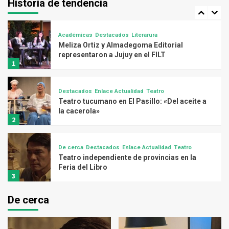
Historia de tendencia
Éxodo
5
Académicas
Destacados
Literarura
Meliza Ortiz y Almadegoma Editorial
representaron a Jujuy en el FILT
1
Destacados
Enlace Actualidad
Teatro
Teatro tucumano en El Pasillo: «Del aceite a
la cacerola»
2
De cerca
Destacados
Enlace Actualidad
Teatro
Teatro independiente de provincias en la
Feria del Libro
3
De cerca
Artes Visuales
Destacados
Espacios culturales
Muestra de artes visuales «Las delicias de
Renata»