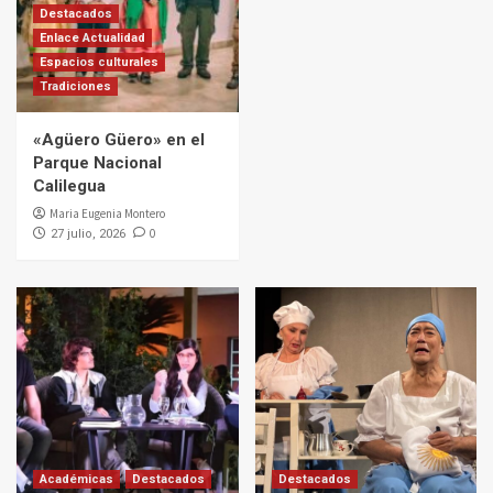
Destacados
Enlace Actualidad
Espacios culturales
Tradiciones
«Agüero Güero» en el
Parque Nacional
Calilegua
Maria Eugenia Montero
0
27 julio, 2026
Académicas
Destacados
Destacados