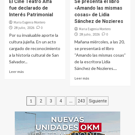
El Cine Teatro Alfa
Se presenta el libro
fue declarado de
«Amando las mismas
Interés Patrimonial
cosas» de Lidia
Sánchez de Nozieres
Maria Eugenia Montero
0
28 julio, 2026
Maria Eugenia Montero
0
Por su invaluable aporte la
28 julio, 2026
cultura jujeña. En un acto
Mañana miércoles, a las 20,
cargado de reconocimiento
se presentará el libro
a la historia cultural de San
“Amando las mismas cosas”
Salvador...
de la escritora Lidia
Sánchez de Nozieres....
Leer más
Leer más
Paginación
1
…
2
3
4
243
Siguiente
de
entradas