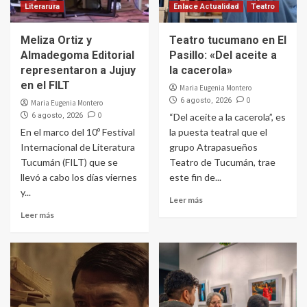
Literarura
Enlace Actualidad
Teatro
Meliza Ortiz y
Teatro tucumano en El
Almadegoma Editorial
Pasillo: «Del aceite a
representaron a Jujuy
la cacerola»
en el FILT
Maria Eugenia Montero
0
6 agosto, 2026
Maria Eugenia Montero
0
6 agosto, 2026
“Del aceite a la cacerola”, es
En el marco del 10º Festival
la puesta teatral que el
Internacional de Literatura
grupo Atrapasueños
Tucumán (FILT) que se
Teatro de Tucumán, trae
llevó a cabo los días viernes
este fin de...
y...
Leer más
Leer más