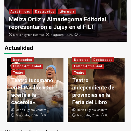
Académicas
Destacados
Literarura
Meliza Ortiz y Almadegoma Editorial
representaron a Jujuy en el FILT
Maria Eugenia Montero
0
6 agosto, 2026
Actualidad
De cerca
Destacados
Enlace Actualidad
Teatro
Destacados
Teatro independiente de provincias en la
De cerca
Destacados
Feria del Libro
Enlace Actualidad
Enlace Actualidad
3
Teatro
Teatro
Teatro tucumano
Teatro
en El Pasillo: «Del
independiente de
Artes Visuales
Destacados
Espacios culturales
Muestra de artes visuales «Las delicias de
aceite a la
provincias en la
Renata»
cacerola»
Feria del Libro
4
Maria Eugenia Montero
Maria Eugenia Montero
0
0
6 agosto, 2026
6 agosto, 2026
De cerca
Destacados
Enlace Actualidad
Homenaje
Música
Tradiciones
Turismo
Se anunció Primer Festival Nacional del