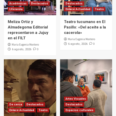
Académicas
Destacados
Destacados
Literarura
Enlace Actualidad
Teatro
Meliza Ortiz y
Teatro tucumano en El
Almadegoma Editorial
Pasillo: «Del aceite a la
representaron a Jujuy
cacerola»
en el FILT
Maria Eugenia Montero
0
6 agosto, 2026
Maria Eugenia Montero
0
6 agosto, 2026
Artes Visuales
De cerca
Destacados
Destacados
Enlace Actualidad
Teatro
Espacios culturales