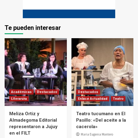
Te pueden interesar
Académicas
Destacados
Destacados
Literarura
Enlace Actualidad
Teatro
Meliza Ortiz y
Teatro tucumano en El
Almadegoma Editorial
Pasillo: «Del aceite a la
representaron a Jujuy
cacerola»
en el FILT
Maria Eugenia Montero