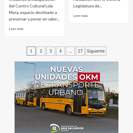
del Centro Cultural Lola
Legislatura de...
Mora, espacio destinado a
Leer más
preservar y poner en valor...
Leer más
Paginación
1
…
2
3
4
27
Siguiente
de
entradas