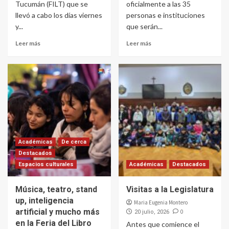
Tucumán (FILT) que se
oficialmente a las 35
llevó a cabo los días viernes
personas e instituciones
y...
que serán...
Leer más
Leer más
Académicas
De cerca
Destacados
Espacios culturales
Académicas
Destacados
Música, teatro, stand
Visitas a la Legislatura
up, inteligencia
Maria Eugenia Montero
artificial y mucho más
0
20 julio, 2026
en la Feria del Libro
Antes que comience el