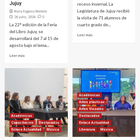
Jujuy
receso invernal, La
Legislatura de Jujuy recibió
Maria Eugenia Montero
0
26 julio, 2026
la visita de 71 alumnos de
La 22° edición de la Feria
cuarto grado de...
del Libro Jujuy, se
Leer más
desarrollará del 7 al 15 de
agosto bajo el lema...
Leer más
Académicas
Artes plásticas
Artes Visuales
Académicas
Destacados
Capacitación
Destacados
Enlace Actualidad
Enlace Actualidad
Música
Literarura
Música