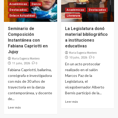
Académicas
Danza
Destacados
Académicas
Destacados
Enlace Actualidad
Literarura
Seminario de
La Legislatura donó
Composición
material bibliográfico
Instantánea con
a instituciones
Fabiana Capriotti en
educativas
Jujuy
Maria Eugenia Montero
0
10 julio, 2026
Maria Eugenia Montero
0
11 julio, 2026
En un acto protocolar
Fabiana Capriotti, bailarina,
realizado en el salón
coreógrafa e investigadora
Marcos Paz de la
con más de 30 años de
Legislatura, el
trayectoria en la danza
vicegobernador Alberto
contemporánea, y docente
Bernis participó de la...
de...
Leer más
Leer más