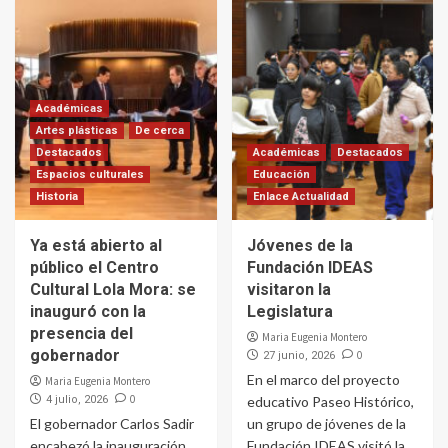
Académicas
Artes plásticas
De cerca
Destacados
Académicas
Destacados
Espacios culturales
Educación
Historia
Enlace Actualidad
Ya está abierto al
Jóvenes de la
público el Centro
Fundación IDEAS
Cultural Lola Mora: se
visitaron la
inauguró con la
Legislatura
presencia del
Maria Eugenia Montero
gobernador
0
27 junio, 2026
En el marco del proyecto
Maria Eugenia Montero
0
4 julio, 2026
educativo Paseo Histórico,
El gobernador Carlos Sadir
un grupo de jóvenes de la
encabezó la inauguración
Fundación IDEAS visitó la