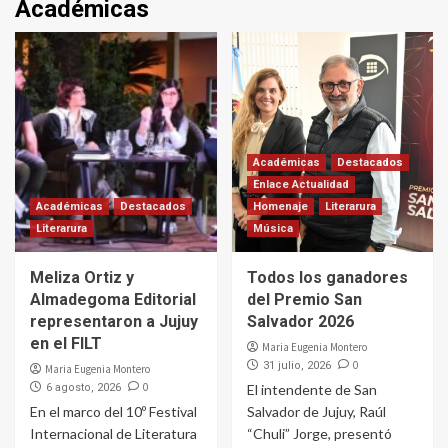
Académicas
Académicas
Destacados
Enlace Actualidad
Académicas
Destacados
Homenaje
Literarura
Literarura
Música
Meliza Ortiz y
Todos los ganadores
Almadegoma Editorial
del Premio San
representaron a Jujuy
Salvador 2026
en el FILT
Maria Eugenia Montero
0
31 julio, 2026
Maria Eugenia Montero
0
6 agosto, 2026
El intendente de San
En el marco del 10º Festival
Salvador de Jujuy, Raúl
Internacional de Literatura
“Chuli” Jorge, presentó