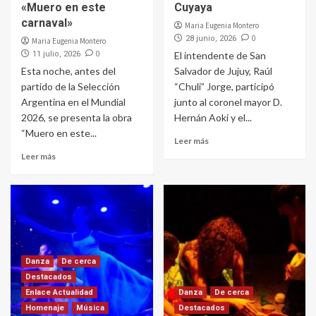
«Muero en este
Cuyaya
carnaval»
Maria Eugenia Montero
0
28 junio, 2026
Maria Eugenia Montero
0
11 julio, 2026
El intendente de San
Esta noche, antes del
Salvador de Jujuy, Raúl
partido de la Selección
“Chuli” Jorge, participó
Argentina en el Mundial
junto al coronel mayor D.
2026, se presenta la obra
Hernán Aoki y el...
“Muero en este...
Leer más
Leer más
Danza
De cerca
Destacados
Enlace Actualidad
Danza
De cerca
Homenaje
Música
Destacados