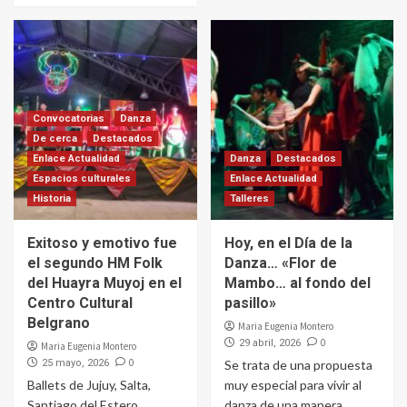
Convocatorias
Danza
De cerca
Destacados
Enlace Actualidad
Danza
Destacados
Espacios culturales
Enlace Actualidad
Historia
Talleres
Exitoso y emotivo fue
Hoy, en el Día de la
el segundo HM Folk
Danza… «Flor de
del Huayra Muyoj en el
Mambo… al fondo del
Centro Cultural
pasillo»
Belgrano
Maria Eugenia Montero
0
29 abril, 2026
Maria Eugenia Montero
0
25 mayo, 2026
Se trata de una propuesta
Ballets de Jujuy, Salta,
muy especial para vivir al
Santiago del Estero,
danza de una manera