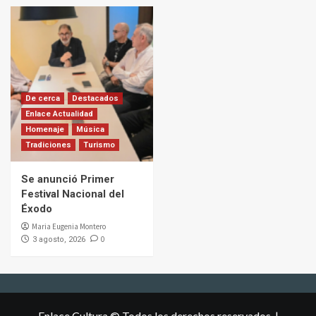
De cerca
Destacados
Enlace Actualidad
Homenaje
Música
Tradiciones
Turismo
Se anunció Primer
Festival Nacional del
Éxodo
Maria Eugenia Montero
0
3 agosto, 2026
Enlace Cultura © Todos los derechos reservados.
|