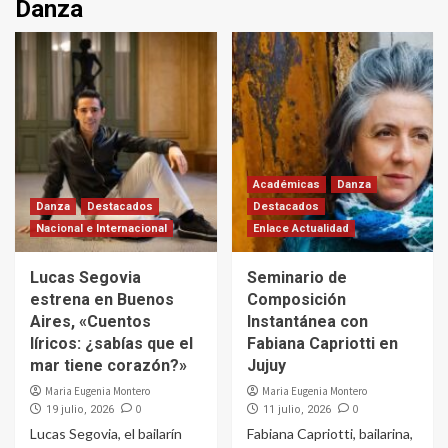
Danza
Académicas
Danza
Danza
Destacados
Destacados
Nacional e Internacional
Enlace Actualidad
Lucas Segovia
Seminario de
estrena en Buenos
Composición
Aires, «Cuentos
Instantánea con
líricos: ¿sabías que el
Fabiana Capriotti en
mar tiene corazón?»
Jujuy
Maria Eugenia Montero
Maria Eugenia Montero
0
0
19 julio, 2026
11 julio, 2026
Lucas Segovia, el bailarín
Fabiana Capriotti, bailarina,