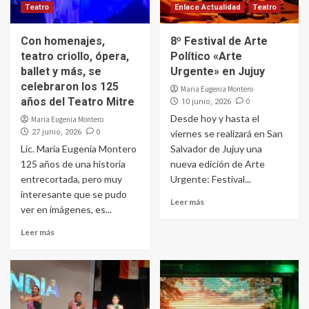
Teatro
Enlace Actualidad
Teatro
Con homenajes,
8º Festival de Arte
teatro criollo, ópera,
Político «Arte
ballet y más, se
Urgente» en Jujuy
celebraron los 125
Maria Eugenia Montero
años del Teatro Mitre
0
10 junio, 2026
Desde hoy y hasta el
Maria Eugenia Montero
0
27 junio, 2026
viernes se realizará en San
Lic. María Eugenia Montero
Salvador de Jujuy una
125 años de una historia
nueva edición de Arte
entrecortada, pero muy
Urgente: Festival...
interesante que se pudo
Leer más
ver en imágenes, es...
Leer más