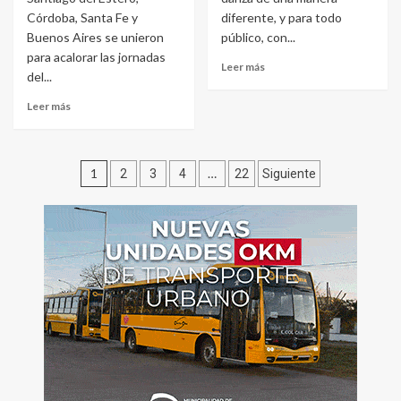
Córdoba, Santa Fe y
diferente, y para todo
Buenos Aires se unieron
público, con...
para acalorar las jornadas
Leer más
del...
Leer más
Paginación
1
…
2
3
4
22
Siguiente
de
entradas