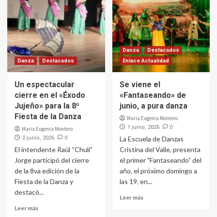
Danza
Destacados
Danza
Destacados
Enlace Actualidad
Un espectacular
Se viene el
cierre en el «Éxodo
«Fantaseando» de
Jujeño» para la 8º
junio, a pura danza
Fiesta de la Danza
Maria Eugenia Montero
0
1 junio, 2026
Maria Eugenia Montero
0
2 junio, 2026
La Escuela de Danzas
El intendente Raúl “Chuli”
Cristina del Valle, presenta
Jorge participó del cierre
el primer "Fantaseando” del
de la 8va edición de la
año, el próximo domingo a
Fiesta de la Danza y
las 19, en...
destacó...
Leer más
Leer más