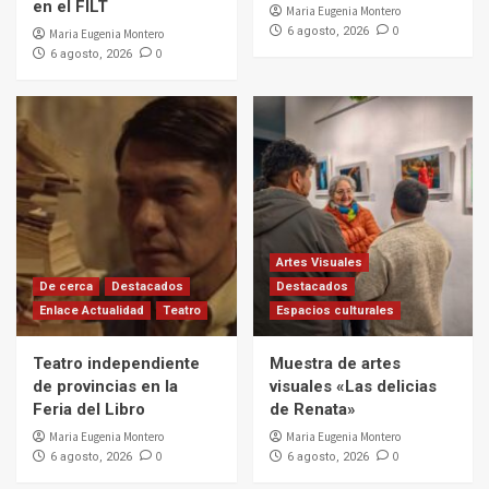
en el FILT
Maria Eugenia Montero
0
6 agosto, 2026
Maria Eugenia Montero
0
6 agosto, 2026
Artes Visuales
De cerca
Destacados
Destacados
Enlace Actualidad
Teatro
Espacios culturales
Teatro independiente
Muestra de artes
de provincias en la
visuales «Las delicias
Feria del Libro
de Renata»
Maria Eugenia Montero
Maria Eugenia Montero
0
0
6 agosto, 2026
6 agosto, 2026