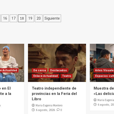
18
16
17
19
20
Siguiente
e Actualidad
De cerca
Destacados
Artes Visuale
Enlace Actualidad
Teatro
Espacios cult
 en El
Teatro independiente de
Muestra de 
te a la
provincias en la Feria del
«Las delic
Libro
Maria Eugenia
6 agosto, 2
o
Maria Eugenia Montero
0
6 agosto, 2026