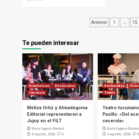
Paginación
…
Anterior
1
15
de
entradas
Te pueden interesar
Académicas
Destacados
Destacados
Enlac
Literarura
Teatro
Meliza Ortiz y Almadegoma
Teatro tucumano
Editorial representaron a
Pasillo: «Del acei
Jujuy en el FILT
cacerola»
Maria Eugenia Montero
Maria Eugenia Monter
0
0
6 agosto, 2026
6 agosto, 2026