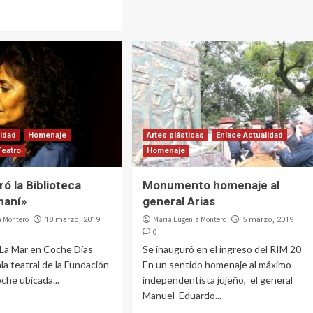
lidad
Homenaje
Artes plásticas
Enlace Actualidad
Teatro
Homenaje
ó la Biblioteca
Monumento homenaje al
maní»
general Arias
a Montero
Maria Eugenia Montero
18 marzo, 2019
5 marzo, 2019
0
 La Mar en Coche Días
Se inauguró en el ingreso del RIM 20
ala teatral de la Fundación
En un sentido homenaje al máximo
che ubicada...
independentista jujeño, el general
Manuel Eduardo...