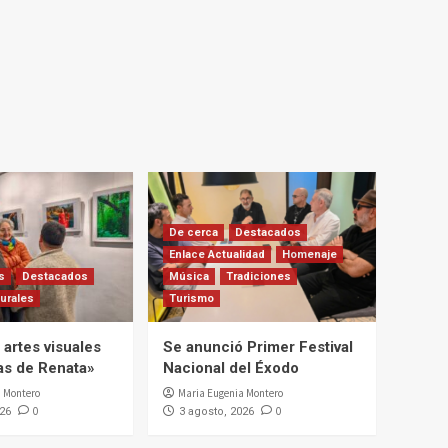
De cerca
Destacados
Enlace Actualidad
Homenaje
s
Destacados
Música
Tradiciones
urales
Turismo
artes visuales
Se anunció Primer Festival
ias de Renata»
Nacional del Éxodo
 Montero
Maria Eugenia Montero
0
0
026
3 agosto, 2026