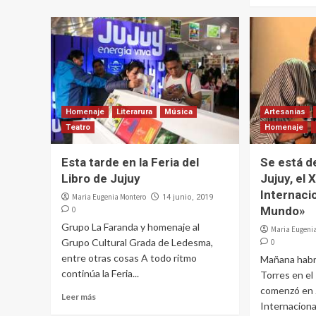
Homenaje
Literarura
Música
Artesanias
Teatro
Homenaje
Esta tarde en la Feria del
Se está d
Libro de Jujuy
Jujuy, el 
Internaci
Maria Eugenia Montero
14 junio, 2019
Mundo»
0
Grupo La Faranda y homenaje al
Maria Eugeni
Grupo Cultural Grada de Ledesma,
0
entre otras cosas A todo ritmo
Mañana habr
continúa la Feria...
Torres en el
comenzó en J
Leer más
Internaciona