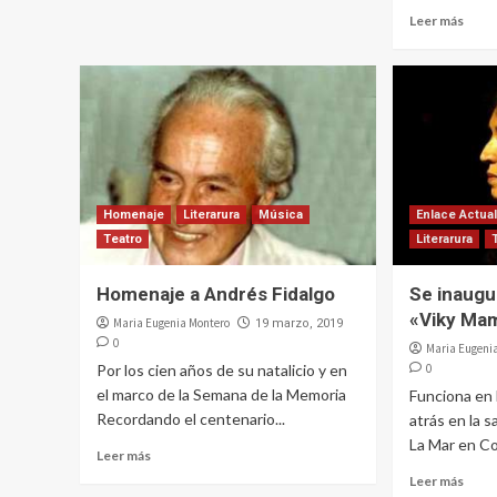
Leer más
Homenaje
Literarura
Música
Enlace Actua
Teatro
Literarura
Homenaje a Andrés Fidalgo
Se inaugur
«Viky Ma
Maria Eugenia Montero
19 marzo, 2019
0
Maria Eugeni
Por los cien años de su natalicio y en
0
el marco de la Semana de la Memoria
Funciona en
Recordando el centenario...
atrás en la s
La Mar en Co
Leer más
Leer más