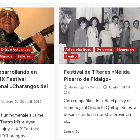
Enlace Actualidad
Artes plásticas
De cerca
Homenaje
Música
Talleres
Teatro
esarrollando en
Festival de Títeres «Nélida
XIX Festival
Pizarro de Fidalgo»
onal «Charangos del
Maria Eugenia Montero
10 abril, 2019
0
Con compañìas de todo el país y el
a Montero
26 abril, 2019
homenaje al Grupo El Quitupí Se está
desarrollando en nuestra provincia
á un homenaje a Jaime
el...
 Teatro Mitre Ayer
ujuy, el XIX Festival
Leer más
l “Charangos...