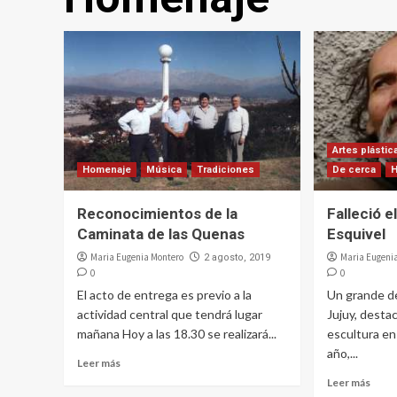
Artes plástic
Homenaje
Música
Tradiciones
De cerca
Reconocimientos de la
Falleció 
Caminata de las Quenas
Esquivel
Maria Eugenia Montero
Maria Eugeni
2 agosto, 2019
0
0
El acto de entrega es previo a la
Un grande de
actividad central que tendrá lugar
Jujuy, desta
mañana Hoy a las 18.30 se realizará...
escultura en
año,...
Leer más
Leer más