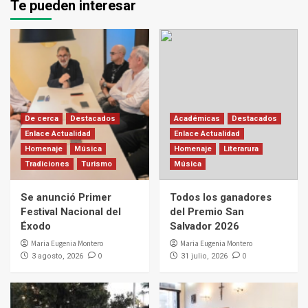
Te pueden interesar
De cerca
Destacados
Académicas
Destacados
Enlace Actualidad
Enlace Actualidad
Homenaje
Música
Homenaje
Literarura
Tradiciones
Turismo
Música
Se anunció Primer
Todos los ganadores
Festival Nacional del
del Premio San
Éxodo
Salvador 2026
Maria Eugenia Montero
Maria Eugenia Montero
0
0
3 agosto, 2026
31 julio, 2026