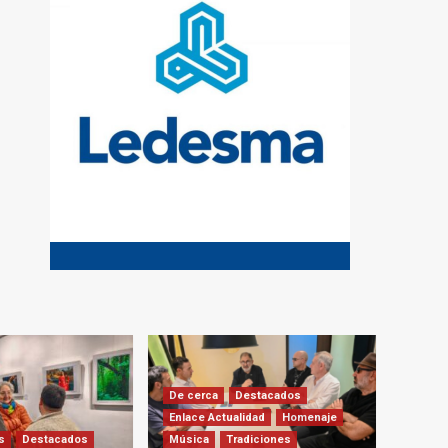
De cerca
Destacados
Enlace Actualidad
Homenaje
s
Destacados
Música
Tradiciones