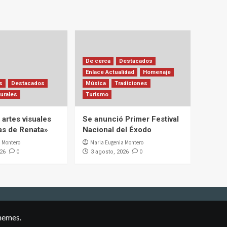
De cerca
Destacados
Enlace Actualidad
Homenaje
s
Destacados
Música
Tradiciones
urales
Turismo
artes visuales
Se anunció Primer Festival
ias de Renata»
Nacional del Éxodo
 Montero
Maria Eugenia Montero
0
0
026
3 agosto, 2026
hemes.