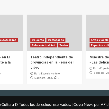
e Actualidad
De cerca
Destacados
Artes Visuale
Enlace Actualidad
Teatro
Espacios cult
 en El
Teatro independiente de
Muestra de 
te a la
provincias en la Feria del
«Las delic
Libro
Maria Eugenia
6 agosto, 2
o
Maria Eugenia Montero
0
6 agosto, 2026
e Cultura © Todos los derechos reservados.
|
CoverNews
por AF t