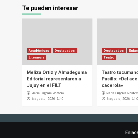
Te pueden interesar
Académicas
Destacados
Destacados
Enlac
Literarura
Teatro
Meliza Ortiz y Almadegoma
Teatro tucumano
Editorial representaron a
Pasillo: «Del acei
Jujuy en el FILT
cacerola»
Maria Eugenia Montero
Maria Eugenia Monter
0
0
6 agosto, 2026
6 agosto, 2026
Enlac