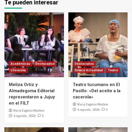
Te pueden interesar
Académicas
Destacados
Destacados
Literarura
Enlace Actualidad
Teatro
Meliza Ortiz y
Teatro tucumano en El
Almadegoma Editorial
Pasillo: «Del aceite a la
representaron a Jujuy
cacerola»
en el FILT
Maria Eugenia Montero
0
6 agosto, 2026
Maria Eugenia Montero
0
6 agosto, 2026