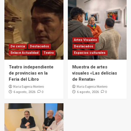
Artes Visuales
De cerca
Destacados
Destacados
Enlace Actualidad
Teatro
Espacios culturales
Teatro independiente
Muestra de artes
de provincias en la
visuales «Las delicias
Feria del Libro
de Renata»
Maria Eugenia Montero
Maria Eugenia Montero
0
0
6 agosto, 2026
6 agosto, 2026