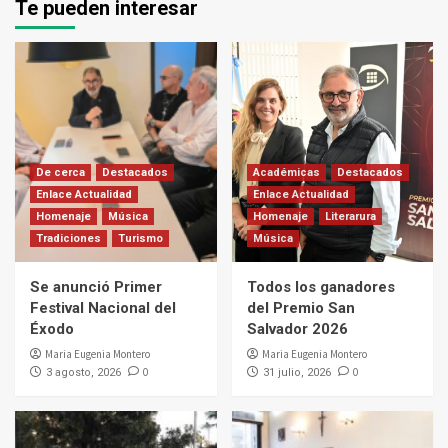
Te pueden interesar
De cerca
Destacados
Académicas
Destacados
Enlace Actualidad
Enlace Actualidad
Homenaje
Música
Homenaje
Literarura
Tradiciones
Turismo
Música
Se anunció Primer
Todos los ganadores
Festival Nacional del
del Premio San
Éxodo
Salvador 2026
Maria Eugenia Montero
Maria Eugenia Montero
0
0
3 agosto, 2026
31 julio, 2026