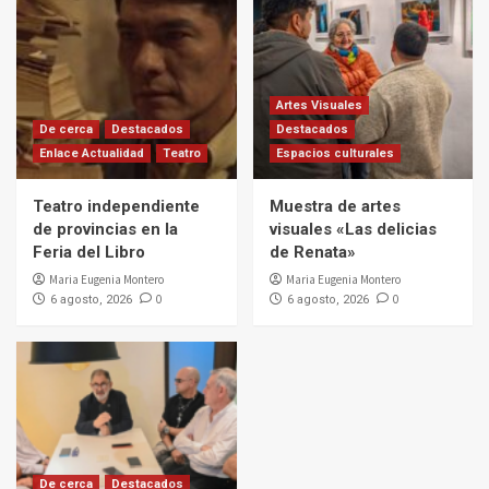
Artes Visuales
De cerca
Destacados
Destacados
Enlace Actualidad
Teatro
Espacios culturales
Teatro independiente
Muestra de artes
de provincias en la
visuales «Las delicias
Feria del Libro
de Renata»
Maria Eugenia Montero
Maria Eugenia Montero
0
0
6 agosto, 2026
6 agosto, 2026
De cerca
Destacados