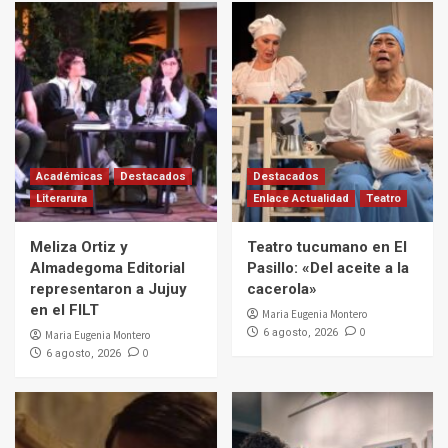
Académicas
Destacados
Destacados
Literarura
Enlace Actualidad
Teatro
Meliza Ortiz y
Teatro tucumano en El
Almadegoma Editorial
Pasillo: «Del aceite a la
representaron a Jujuy
cacerola»
en el FILT
Maria Eugenia Montero
0
6 agosto, 2026
Maria Eugenia Montero
0
6 agosto, 2026