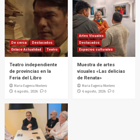
Artes Visuales
De cerca
Destacados
Destacados
Enlace Actualidad
Teatro
Espacios culturales
Teatro independiente
Muestra de artes
de provincias en la
visuales «Las delicias
Feria del Libro
de Renata»
Maria Eugenia Montero
Maria Eugenia Montero
0
0
6 agosto, 2026
6 agosto, 2026