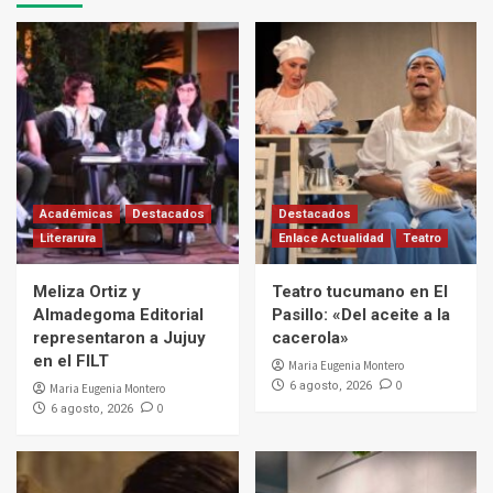
Académicas
Destacados
Destacados
Literarura
Enlace Actualidad
Teatro
Meliza Ortiz y
Teatro tucumano en El
Almadegoma Editorial
Pasillo: «Del aceite a la
representaron a Jujuy
cacerola»
en el FILT
Maria Eugenia Montero
0
6 agosto, 2026
Maria Eugenia Montero
0
6 agosto, 2026