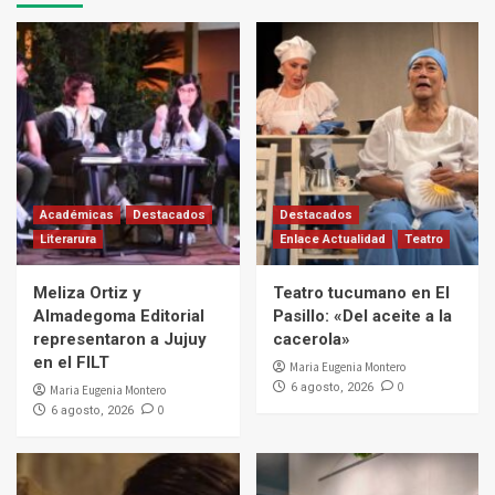
Académicas
Destacados
Destacados
Literarura
Enlace Actualidad
Teatro
Meliza Ortiz y
Teatro tucumano en El
Almadegoma Editorial
Pasillo: «Del aceite a la
representaron a Jujuy
cacerola»
en el FILT
Maria Eugenia Montero
0
6 agosto, 2026
Maria Eugenia Montero
0
6 agosto, 2026