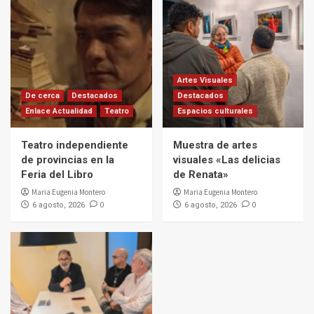
Artes Visuales
De cerca
Destacados
Destacados
Enlace Actualidad
Teatro
Espacios culturales
Teatro independiente
Muestra de artes
de provincias en la
visuales «Las delicias
Feria del Libro
de Renata»
Maria Eugenia Montero
Maria Eugenia Montero
0
0
6 agosto, 2026
6 agosto, 2026