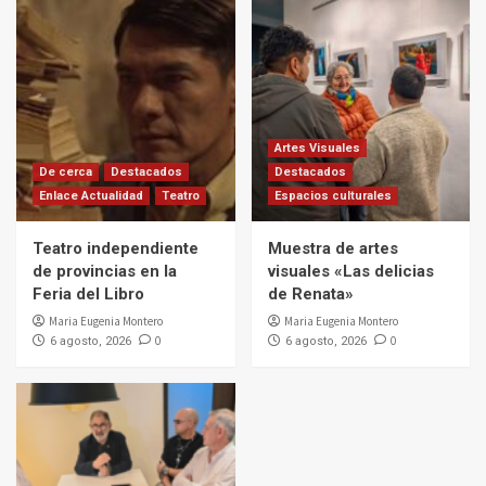
Artes Visuales
De cerca
Destacados
Destacados
Enlace Actualidad
Teatro
Espacios culturales
Teatro independiente
Muestra de artes
de provincias en la
visuales «Las delicias
Feria del Libro
de Renata»
Maria Eugenia Montero
Maria Eugenia Montero
0
0
6 agosto, 2026
6 agosto, 2026