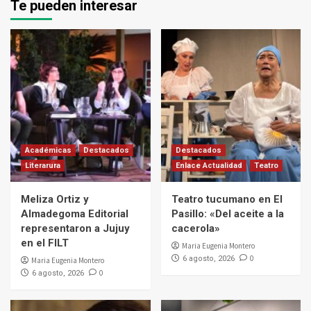
Te pueden interesar
Académicas
Destacados
Destacados
Literarura
Enlace Actualidad
Teatro
Meliza Ortiz y
Teatro tucumano en El
Almadegoma Editorial
Pasillo: «Del aceite a la
representaron a Jujuy
cacerola»
en el FILT
Maria Eugenia Montero
0
6 agosto, 2026
Maria Eugenia Montero
0
6 agosto, 2026