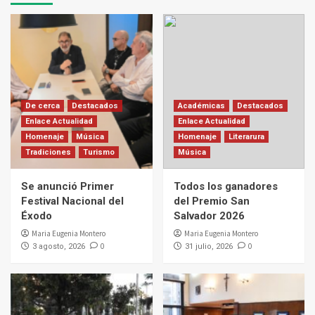
De cerca
Destacados
Académicas
Destacados
Enlace Actualidad
Enlace Actualidad
Homenaje
Música
Homenaje
Literarura
Tradiciones
Turismo
Música
Se anunció Primer
Todos los ganadores
Festival Nacional del
del Premio San
Éxodo
Salvador 2026
Maria Eugenia Montero
Maria Eugenia Montero
0
0
3 agosto, 2026
31 julio, 2026