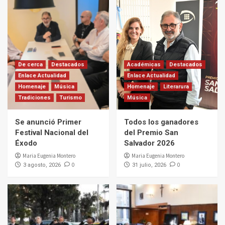
De cerca
Destacados
Académicas
Destacados
Enlace Actualidad
Enlace Actualidad
Homenaje
Música
Homenaje
Literarura
Tradiciones
Turismo
Música
Se anunció Primer
Todos los ganadores
Festival Nacional del
del Premio San
Éxodo
Salvador 2026
Maria Eugenia Montero
Maria Eugenia Montero
0
0
3 agosto, 2026
31 julio, 2026