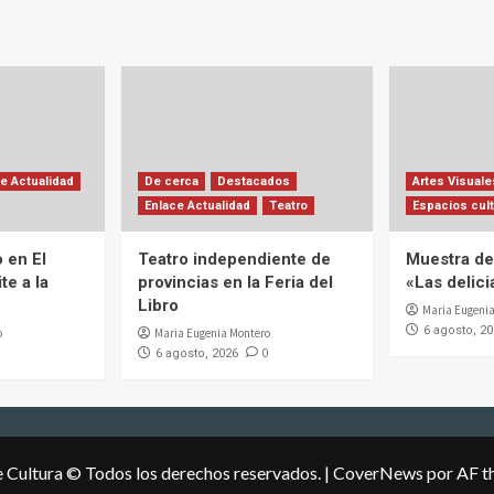
e Actualidad
De cerca
Destacados
Artes Visuale
Enlace Actualidad
Teatro
Espacios cult
 en El
Teatro independiente de
Muestra de 
te a la
provincias en la Feria del
«Las delic
Libro
Maria Eugenia
6 agosto, 2
o
Maria Eugenia Montero
0
6 agosto, 2026
e Cultura © Todos los derechos reservados.
|
CoverNews
por AF t