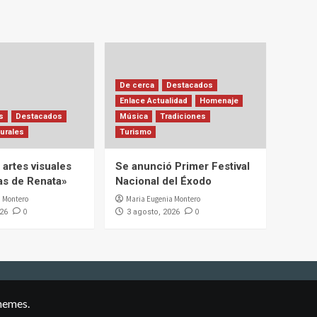
De cerca
Destacados
Enlace Actualidad
Homenaje
s
Destacados
Música
Tradiciones
urales
Turismo
artes visuales
Se anunció Primer Festival
ias de Renata»
Nacional del Éxodo
 Montero
Maria Eugenia Montero
0
0
026
3 agosto, 2026
hemes.