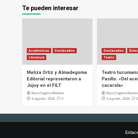
Te pueden interesar
Académicas
Destacados
Destacados
Enlac
Literarura
Teatro
Meliza Ortiz y Almadegoma
Teatro tucumano
Editorial representaron a
Pasillo: «Del acei
Jujuy en el FILT
cacerola»
Maria Eugenia Montero
Maria Eugenia Monter
0
0
6 agosto, 2026
6 agosto, 2026
Enlac