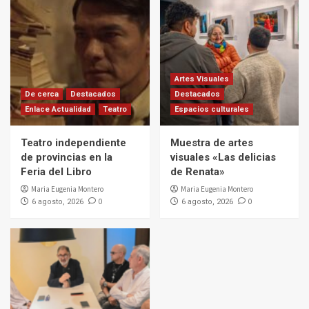
Artes Visuales
De cerca
Destacados
Destacados
Enlace Actualidad
Teatro
Espacios culturales
Teatro independiente
Muestra de artes
de provincias en la
visuales «Las delicias
Feria del Libro
de Renata»
Maria Eugenia Montero
Maria Eugenia Montero
0
0
6 agosto, 2026
6 agosto, 2026