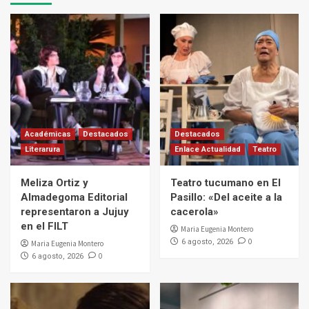
Académicas
Destacados
Destacados
Literarura
Enlace Actualidad
Teatro
Meliza Ortiz y
Teatro tucumano en El
Almadegoma Editorial
Pasillo: «Del aceite a la
representaron a Jujuy
cacerola»
en el FILT
Maria Eugenia Montero
0
6 agosto, 2026
Maria Eugenia Montero
0
6 agosto, 2026