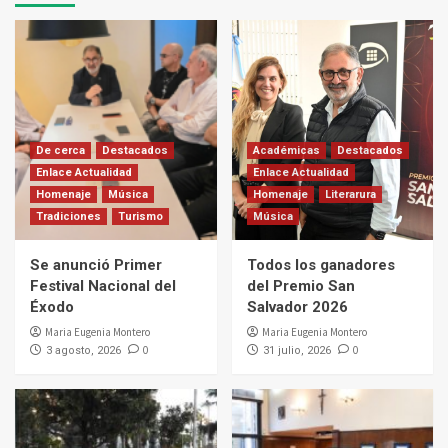
De cerca
Destacados
Académicas
Destacados
Enlace Actualidad
Enlace Actualidad
Homenaje
Música
Homenaje
Literarura
Tradiciones
Turismo
Música
Se anunció Primer
Todos los ganadores
Festival Nacional del
del Premio San
Éxodo
Salvador 2026
Maria Eugenia Montero
Maria Eugenia Montero
0
0
3 agosto, 2026
31 julio, 2026