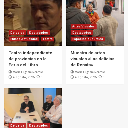
Artes Visuales
De cerca
Destacados
Destacados
Enlace Actualidad
Teatro
Espacios culturales
Teatro independiente
Muestra de artes
de provincias en la
visuales «Las delicias
Feria del Libro
de Renata»
Maria Eugenia Montero
Maria Eugenia Montero
0
0
6 agosto, 2026
6 agosto, 2026
De cerca
Destacados