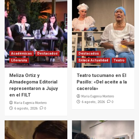
Académicas
Destacados
Destacados
Literarura
Enlace Actualidad
Teatro
Meliza Ortiz y
Teatro tucumano en El
Almadegoma Editorial
Pasillo: «Del aceite a la
representaron a Jujuy
cacerola»
en el FILT
Maria Eugenia Montero
0
6 agosto, 2026
Maria Eugenia Montero
0
6 agosto, 2026