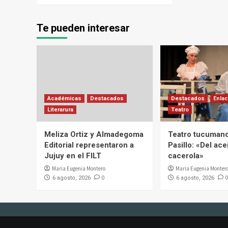
Te pueden interesar
Académicas
Destacados
Destacados
Enlac
Literarura
Teatro
Meliza Ortiz y Almadegoma
Teatro tucumano
Editorial representaron a
Pasillo: «Del acei
Jujuy en el FILT
cacerola»
Maria Eugenia Montero
Maria Eugenia Monter
0
0
6 agosto, 2026
6 agosto, 2026