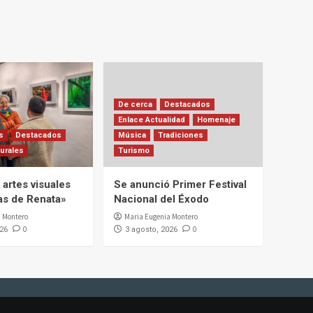
De cerca
Destacados
Enlace Actualidad
Homenaje
s
Destacados
Música
Tradiciones
urales
Turismo
artes visuales
Se anunció Primer Festival
ias de Renata»
Nacional del Éxodo
 Montero
Maria Eugenia Montero
0
0
026
3 agosto, 2026