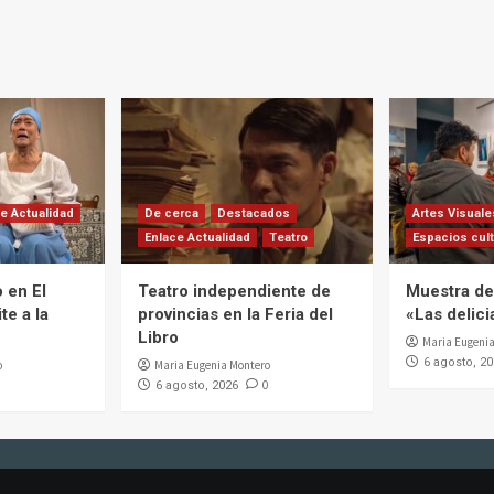
e Actualidad
De cerca
Destacados
Artes Visuale
Enlace Actualidad
Teatro
Espacios cult
 en El
Teatro independiente de
Muestra de 
te a la
provincias en la Feria del
«Las delic
Libro
Maria Eugenia
6 agosto, 2
o
Maria Eugenia Montero
0
6 agosto, 2026