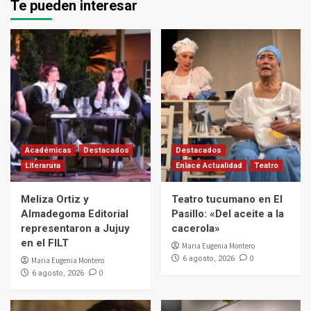
Te pueden interesar
Académicas
Destacados
Destacados
Literarura
Enlace Actualidad
Teatro
Meliza Ortiz y
Teatro tucumano en El
Almadegoma Editorial
Pasillo: «Del aceite a la
representaron a Jujuy
cacerola»
en el FILT
Maria Eugenia Montero
0
6 agosto, 2026
Maria Eugenia Montero
0
6 agosto, 2026