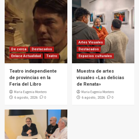
Artes Visuales
De cerca
Destacados
Destacados
Enlace Actualidad
Teatro
Espacios culturales
Teatro independiente
Muestra de artes
de provincias en la
visuales «Las delicias
Feria del Libro
de Renata»
Maria Eugenia Montero
Maria Eugenia Montero
0
0
6 agosto, 2026
6 agosto, 2026