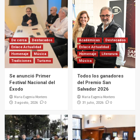
De cerca
Destacados
Académicas
Destacados
Enlace Actualidad
Enlace Actualidad
Homenaje
Música
Homenaje
Literarura
Tradiciones
Turismo
Música
Se anunció Primer
Todos los ganadores
Festival Nacional del
del Premio San
Éxodo
Salvador 2026
Maria Eugenia Montero
Maria Eugenia Montero
0
0
3 agosto, 2026
31 julio, 2026