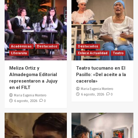
Académicas
Destacados
Destacados
Literarura
Enlace Actualidad
Teatro
Meliza Ortiz y
Teatro tucumano en El
Almadegoma Editorial
Pasillo: «Del aceite a la
representaron a Jujuy
cacerola»
en el FILT
Maria Eugenia Montero
0
6 agosto, 2026
Maria Eugenia Montero
0
6 agosto, 2026