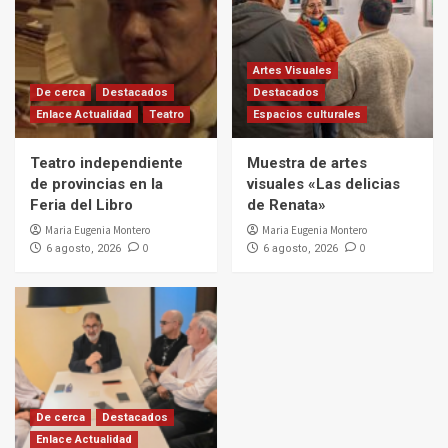
Artes Visuales
De cerca
Destacados
Destacados
Enlace Actualidad
Teatro
Espacios culturales
Teatro independiente
Muestra de artes
de provincias en la
visuales «Las delicias
Feria del Libro
de Renata»
Maria Eugenia Montero
Maria Eugenia Montero
0
0
6 agosto, 2026
6 agosto, 2026
De cerca
Destacados
Enlace Actualidad