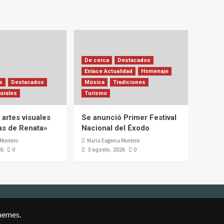
De cerca
Destacados
Enlace Actualidad
Homenaje
s
Destacados
Música
Tradiciones
urales
Turismo
artes visuales
Se anunció Primer Festival
ias de Renata»
Nacional del Éxodo
 Montero
Maria Eugenia Montero
0
0
26
3 agosto, 2026
hemes.