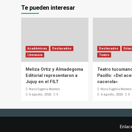
Te pueden interesar
Académicas
Destacados
Destacados
Enlac
Literarura
Teatro
Meliza Ortiz y Almadegoma
Teatro tucumano
Editorial representaron a
Pasillo: «Del acei
Jujuy en el FILT
cacerola»
Maria Eugenia Montero
Maria Eugenia Montero
0
0
6 agosto, 2026
6 agosto, 2026
Enlac