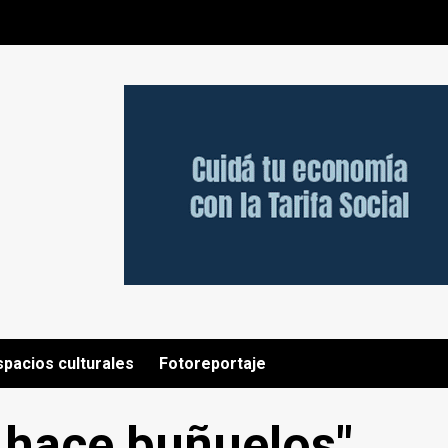
spacios culturales
Fotoreportaje
o hace buñuelos"