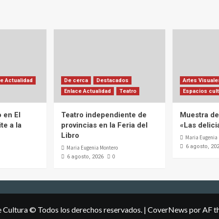
e Actualidad
De cerca
Destacados
Artes Visuale
Enlace Actualidad
Teatro
Espacios cult
 en El
Teatro independiente de
Muestra de 
te a la
provincias en la Feria del
«Las delic
Libro
Maria Eugenia
6 agosto, 20
Maria Eugenia Montero
0
6 agosto, 2026
e Cultura © Todos los derechos reservados.
|
CoverNews
por AF t