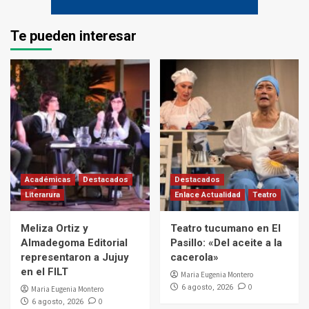
Te pueden interesar
Académicas
Destacados
Destacados
Literarura
Enlace Actualidad
Teatro
Meliza Ortiz y
Teatro tucumano en El
Almadegoma Editorial
Pasillo: «Del aceite a la
representaron a Jujuy
cacerola»
en el FILT
Maria Eugenia Montero
0
6 agosto, 2026
Maria Eugenia Montero
0
6 agosto, 2026