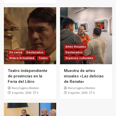
Artes Visuales
De cerca
Destacados
Destacados
Enlace Actualidad
Teatro
Espacios culturales
Teatro independiente
Muestra de artes
de provincias en la
visuales «Las delicias
Feria del Libro
de Renata»
Maria Eugenia Montero
Maria Eugenia Montero
0
0
6 agosto, 2026
6 agosto, 2026