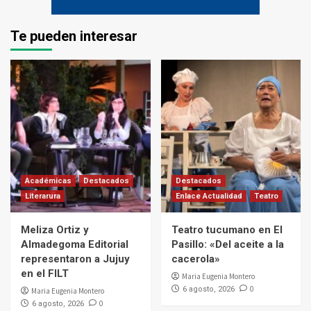
Te pueden interesar
Académicas
Destacados
Destacados
Literarura
Enlace Actualidad
Teatro
Meliza Ortiz y
Teatro tucumano en El
Almadegoma Editorial
Pasillo: «Del aceite a la
representaron a Jujuy
cacerola»
en el FILT
Maria Eugenia Montero
0
6 agosto, 2026
Maria Eugenia Montero
0
6 agosto, 2026