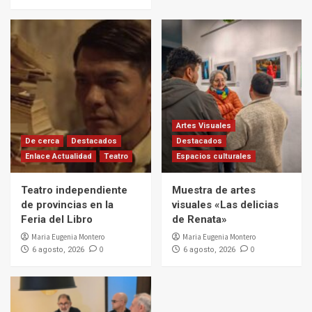
Artes Visuales
De cerca
Destacados
Destacados
Enlace Actualidad
Teatro
Espacios culturales
Teatro independiente
Muestra de artes
de provincias en la
visuales «Las delicias
Feria del Libro
de Renata»
Maria Eugenia Montero
Maria Eugenia Montero
0
0
6 agosto, 2026
6 agosto, 2026