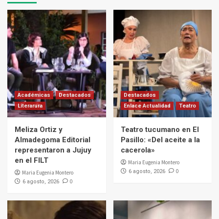
Académicas
Destacados
Destacados
Literarura
Enlace Actualidad
Teatro
Meliza Ortiz y
Teatro tucumano en El
Almadegoma Editorial
Pasillo: «Del aceite a la
representaron a Jujuy
cacerola»
en el FILT
Maria Eugenia Montero
0
6 agosto, 2026
Maria Eugenia Montero
0
6 agosto, 2026