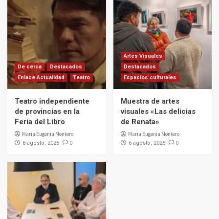
Artes Visuales
De cerca
Destacados
Destacados
Enlace Actualidad
Teatro
Espacios culturales
Teatro independiente
Muestra de artes
de provincias en la
visuales «Las delicias
Feria del Libro
de Renata»
Maria Eugenia Montero
Maria Eugenia Montero
0
0
6 agosto, 2026
6 agosto, 2026