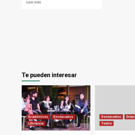
Leer más
Te pueden interesar
Académicas
Destacados
Destacados
Enlac
Literarura
Teatro