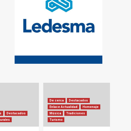
De cerca
Destacados
Enlace Actualidad
Homenaje
s
Destacados
Música
Tradiciones
urales
Turismo