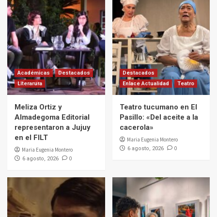
Académicas
Destacados
Destacados
Literarura
Enlace Actualidad
Teatro
Meliza Ortiz y
Teatro tucumano en El
Almadegoma Editorial
Pasillo: «Del aceite a la
representaron a Jujuy
cacerola»
en el FILT
Maria Eugenia Montero
0
6 agosto, 2026
Maria Eugenia Montero
0
6 agosto, 2026