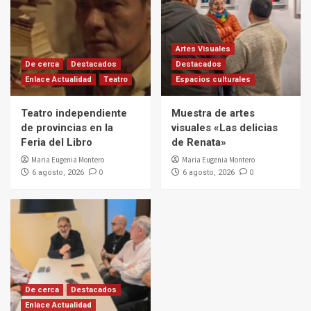
Artes Visuales
De cerca
Destacados
Destacados
Enlace Actualidad
Teatro
Espacios culturales
Teatro independiente
Muestra de artes
de provincias en la
visuales «Las delicias
Feria del Libro
de Renata»
Maria Eugenia Montero
Maria Eugenia Montero
0
0
6 agosto, 2026
6 agosto, 2026
De cerca
Destacados
Enlace Actualidad