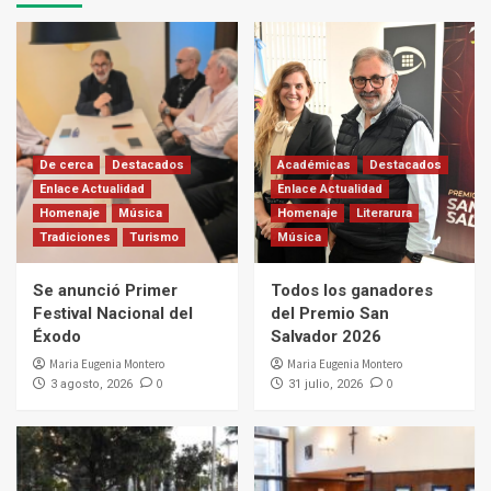
De cerca
Destacados
Académicas
Destacados
Enlace Actualidad
Enlace Actualidad
Homenaje
Música
Homenaje
Literarura
Tradiciones
Turismo
Música
Se anunció Primer
Todos los ganadores
Festival Nacional del
del Premio San
Éxodo
Salvador 2026
Maria Eugenia Montero
Maria Eugenia Montero
0
0
3 agosto, 2026
31 julio, 2026