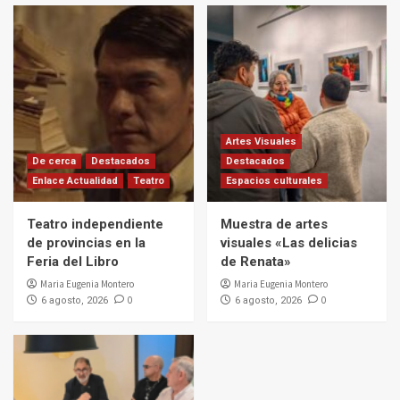
Artes Visuales
De cerca
Destacados
Destacados
Enlace Actualidad
Teatro
Espacios culturales
Teatro independiente
Muestra de artes
de provincias en la
visuales «Las delicias
Feria del Libro
de Renata»
Maria Eugenia Montero
Maria Eugenia Montero
0
0
6 agosto, 2026
6 agosto, 2026