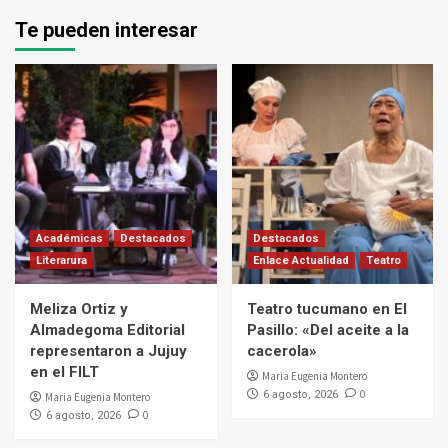
Te pueden interesar
Académicas
Destacados
Destacados
Literarura
Enlace Actualidad
Teatro
Meliza Ortiz y
Teatro tucumano en El
Almadegoma Editorial
Pasillo: «Del aceite a la
representaron a Jujuy
cacerola»
en el FILT
Maria Eugenia Montero
0
6 agosto, 2026
Maria Eugenia Montero
0
6 agosto, 2026