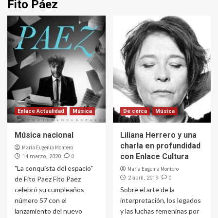
Fito Páez
Enlace Actualidad
Música
De cerca
Música
Música nacional
Liliana Herrero y una
charla en profundidad
Maria Eugenia Montero
con Enlace Cultura
0
14 marzo, 2020
"La conquista del espacio"
Maria Eugenia Montero
0
de Fito Paez Fito Paez
2 abril, 2019
celebró su cumpleaños
Sobre el arte de la
número 57 con el
interpretación, los legados
lanzamiento del nuevo
y las luchas femeninas por