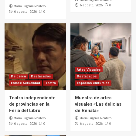
0
6 agosto, 2026
Maria Eugenia Montero
0
6 agosto, 2026
Artes Visuales
De cerca
Destacados
Destacados
Enlace Actualidad
Teatro
Espacios culturales
Teatro independiente
Muestra de artes
de provincias en la
visuales «Las delicias
Feria del Libro
de Renata»
Maria Eugenia Montero
Maria Eugenia Montero
0
0
6 agosto, 2026
6 agosto, 2026