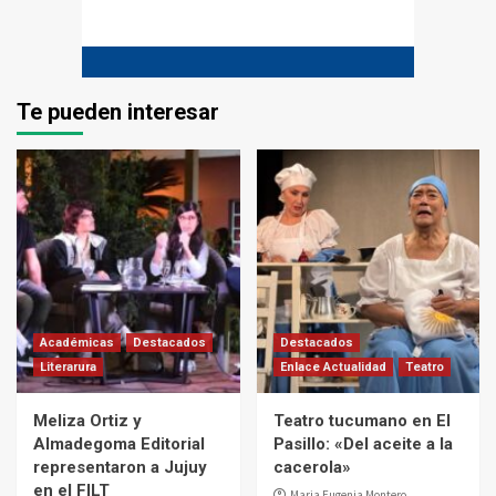
Te pueden interesar
Académicas
Destacados
Destacados
Literarura
Enlace Actualidad
Teatro
Meliza Ortiz y
Teatro tucumano en El
Almadegoma Editorial
Pasillo: «Del aceite a la
representaron a Jujuy
cacerola»
en el FILT
Maria Eugenia Montero