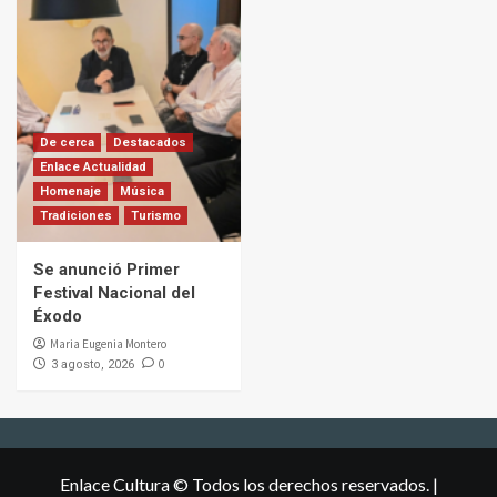
De cerca
Destacados
Enlace Actualidad
Homenaje
Música
Tradiciones
Turismo
Se anunció Primer
Festival Nacional del
Éxodo
Maria Eugenia Montero
0
3 agosto, 2026
Enlace Cultura © Todos los derechos reservados.
|