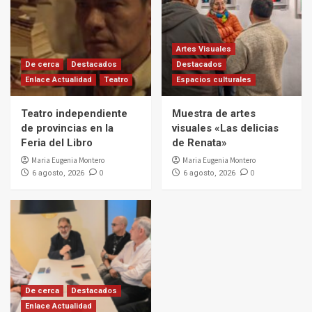
Artes Visuales
De cerca
Destacados
Destacados
Enlace Actualidad
Teatro
Espacios culturales
Teatro independiente
Muestra de artes
de provincias en la
visuales «Las delicias
Feria del Libro
de Renata»
Maria Eugenia Montero
Maria Eugenia Montero
0
0
6 agosto, 2026
6 agosto, 2026
De cerca
Destacados
Enlace Actualidad