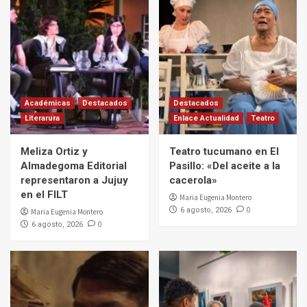
Académicas
Destacados
Destacados
Literarura
Enlace Actualidad
Teatro
Meliza Ortiz y
Teatro tucumano en El
Almadegoma Editorial
Pasillo: «Del aceite a la
representaron a Jujuy
cacerola»
en el FILT
Maria Eugenia Montero
0
6 agosto, 2026
Maria Eugenia Montero
0
6 agosto, 2026