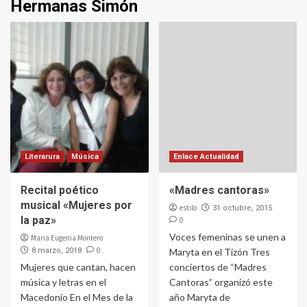
Hermanas Simón
Literarura
Música
Enlace Actualidad
Recital poético
«Madres cantoras»
musical «Mujeres por
estilo
31 octubre, 2015
la paz»
0
Voces femeninas se unen a
Maria Eugenia Montero
0
8 marzo, 2018
Maryta en el Tizón Tres
Mujeres que cantan, hacen
conciertos de “Madres
música y letras en el
Cantoras” organizó este
Macedonio En el Mes de la
año Maryta de