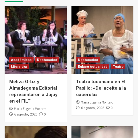
Académicas
Destacados
Destacados
Literarura
Enlace Actualidad
Teatro
Meliza Ortiz y
Teatro tucumano en El
Almadegoma Editorial
Pasillo: «Del aceite a la
representaron a Jujuy
cacerola»
en el FILT
Maria Eugenia Montero
0
6 agosto, 2026
Maria Eugenia Montero
0
6 agosto, 2026