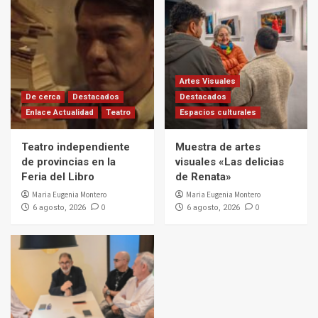
Artes Visuales
De cerca
Destacados
Destacados
Enlace Actualidad
Teatro
Espacios culturales
Teatro independiente
Muestra de artes
de provincias en la
visuales «Las delicias
Feria del Libro
de Renata»
Maria Eugenia Montero
Maria Eugenia Montero
0
0
6 agosto, 2026
6 agosto, 2026