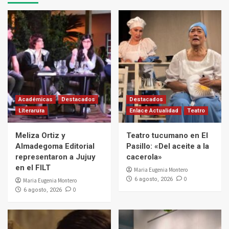
Académicas
Destacados
Destacados
Literarura
Enlace Actualidad
Teatro
Meliza Ortiz y
Teatro tucumano en El
Almadegoma Editorial
Pasillo: «Del aceite a la
representaron a Jujuy
cacerola»
en el FILT
Maria Eugenia Montero
0
6 agosto, 2026
Maria Eugenia Montero
0
6 agosto, 2026