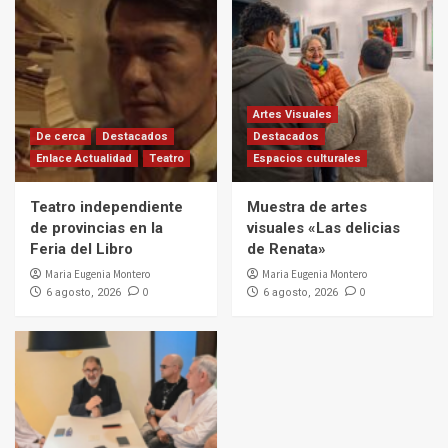
Artes Visuales
De cerca
Destacados
Destacados
Enlace Actualidad
Teatro
Espacios culturales
Teatro independiente
Muestra de artes
de provincias en la
visuales «Las delicias
Feria del Libro
de Renata»
Maria Eugenia Montero
Maria Eugenia Montero
0
0
6 agosto, 2026
6 agosto, 2026