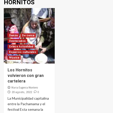
HORNITOS
Danza
De cerca
Destacados
Enlace Actualidad
Espacios culturales
Música
Los Hornitos
volvieron con gran
cartelera
Maria Eugenia Montero
0
20 agosto, 2022
La Municipalidad capitalina
entre la Pachamama y el
festival Esta semana la