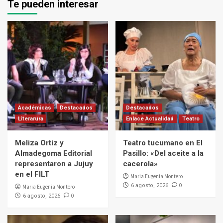
Te pueden interesar
Académicas
Destacados
Destacados
Literarura
Enlace Actualidad
Teatro
Meliza Ortiz y
Teatro tucumano en El
Almadegoma Editorial
Pasillo: «Del aceite a la
representaron a Jujuy
cacerola»
en el FILT
Maria Eugenia Montero
0
6 agosto, 2026
Maria Eugenia Montero
0
6 agosto, 2026