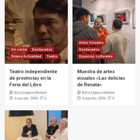
Artes Visuales
De cerca
Destacados
Destacados
Enlace Actualidad
Teatro
Espacios culturales
Teatro independiente
Muestra de artes
de provincias en la
visuales «Las delicias
Feria del Libro
de Renata»
Maria Eugenia Montero
Maria Eugenia Montero
0
0
6 agosto, 2026
6 agosto, 2026