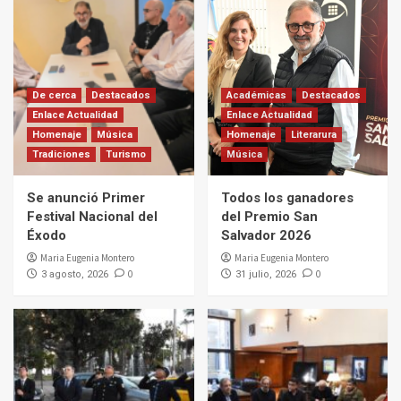
De cerca
Destacados
Académicas
Destacados
Enlace Actualidad
Enlace Actualidad
Homenaje
Música
Homenaje
Literarura
Tradiciones
Turismo
Música
Se anunció Primer
Todos los ganadores
Festival Nacional del
del Premio San
Éxodo
Salvador 2026
Maria Eugenia Montero
Maria Eugenia Montero
0
0
3 agosto, 2026
31 julio, 2026