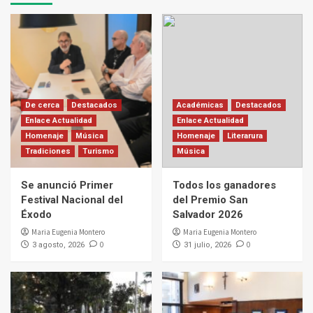
De cerca
Destacados
Académicas
Destacados
Enlace Actualidad
Enlace Actualidad
Homenaje
Música
Homenaje
Literarura
Tradiciones
Turismo
Música
Se anunció Primer
Todos los ganadores
Festival Nacional del
del Premio San
Éxodo
Salvador 2026
Maria Eugenia Montero
Maria Eugenia Montero
0
0
3 agosto, 2026
31 julio, 2026