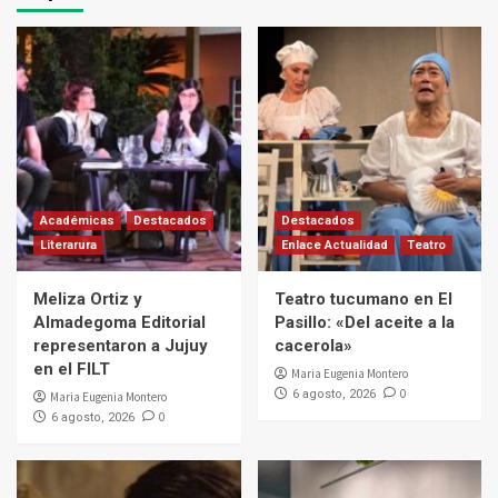
Académicas
Destacados
Destacados
Literarura
Enlace Actualidad
Teatro
Meliza Ortiz y
Teatro tucumano en El
Almadegoma Editorial
Pasillo: «Del aceite a la
representaron a Jujuy
cacerola»
en el FILT
Maria Eugenia Montero
0
6 agosto, 2026
Maria Eugenia Montero
0
6 agosto, 2026