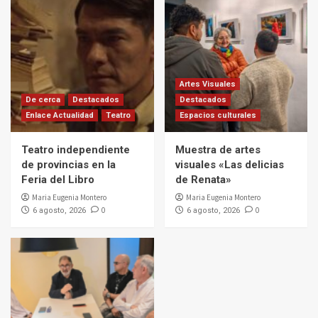
Artes Visuales
De cerca
Destacados
Destacados
Enlace Actualidad
Teatro
Espacios culturales
Teatro independiente
Muestra de artes
de provincias en la
visuales «Las delicias
Feria del Libro
de Renata»
Maria Eugenia Montero
Maria Eugenia Montero
0
0
6 agosto, 2026
6 agosto, 2026