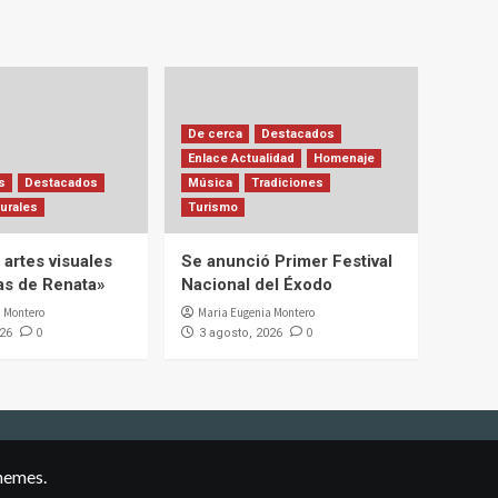
De cerca
Destacados
Enlace Actualidad
Homenaje
s
Destacados
Música
Tradiciones
urales
Turismo
artes visuales
Se anunció Primer Festival
ias de Renata»
Nacional del Éxodo
 Montero
Maria Eugenia Montero
0
0
026
3 agosto, 2026
hemes.