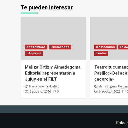
Te pueden interesar
Académicas
Destacados
Destacados
Enlac
Literarura
Teatro
Meliza Ortiz y Almadegoma
Teatro tucumano
Editorial representaron a
Pasillo: «Del acei
Jujuy en el FILT
cacerola»
Maria Eugenia Montero
Maria Eugenia Monter
0
0
6 agosto, 2026
6 agosto, 2026
Enlac