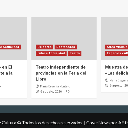
e Actualidad
De cerca
Destacados
Artes Visuale
Enlace Actualidad
Teatro
Espacios cult
 en El
Teatro independiente de
Muestra de 
te a la
provincias en la Feria del
«Las delic
Libro
Maria Eugenia
6 agosto, 2
o
Maria Eugenia Montero
0
6 agosto, 2026
e Cultura © Todos los derechos reservados.
|
CoverNews
por AF t