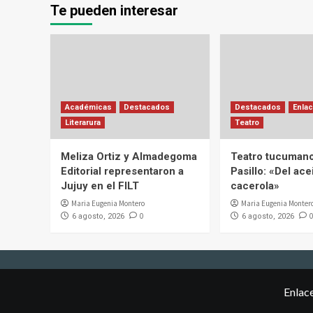
Te pueden interesar
Académicas
Destacados
Destacados
Enlac
Literarura
Teatro
Meliza Ortiz y Almadegoma
Teatro tucumano
Editorial representaron a
Pasillo: «Del acei
Jujuy en el FILT
cacerola»
Maria Eugenia Montero
Maria Eugenia Monter
0
0
6 agosto, 2026
6 agosto, 2026
Enlac