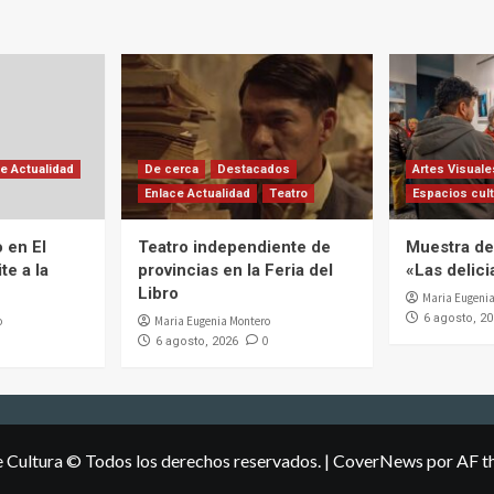
e Actualidad
De cerca
Destacados
Artes Visuale
Enlace Actualidad
Teatro
Espacios cult
 en El
Teatro independiente de
Muestra de 
te a la
provincias en la Feria del
«Las delic
Libro
Maria Eugenia
6 agosto, 2
o
Maria Eugenia Montero
0
6 agosto, 2026
e Cultura © Todos los derechos reservados.
|
CoverNews
por AF t