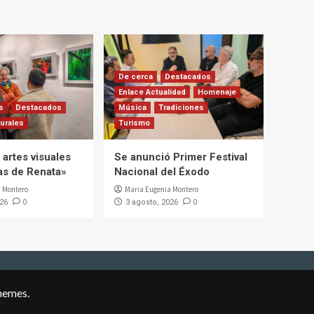
De cerca
Destacados
Enlace Actualidad
Homenaje
s
Destacados
Música
Tradiciones
urales
Turismo
artes visuales
Se anunció Primer Festival
ias de Renata»
Nacional del Éxodo
 Montero
Maria Eugenia Montero
0
0
026
3 agosto, 2026
hemes.