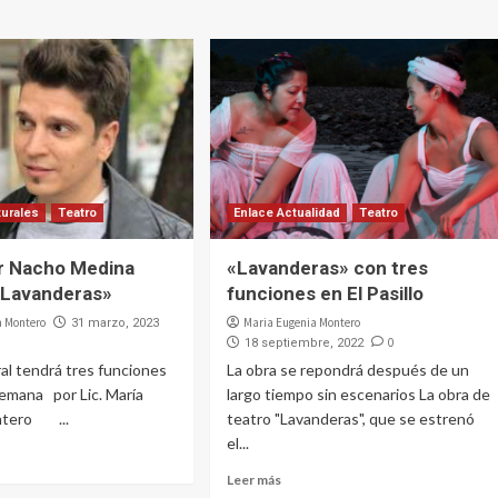
turales
Teatro
Enlace Actualidad
Teatro
or Nacho Medina
«Lavanderas» con tres
«Lavanderas»
funciones en El Pasillo
a Montero
Maria Eugenia Montero
31 marzo, 2023
0
18 septiembre, 2022
ral tendrá tres funciones
La obra se repondrá después de un
semana por Lic. María
largo tiempo sin escenarios La obra de
ntero ...
teatro "Lavanderas", que se estrenó
el...
Leer más