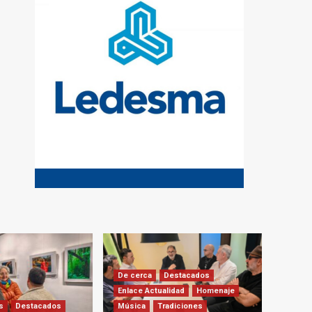
De cerca
Destacados
Enlace Actualidad
Homenaje
s
Destacados
Música
Tradiciones