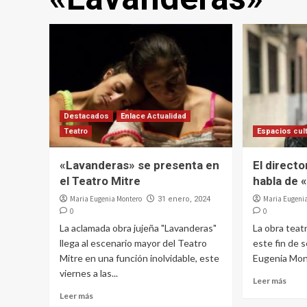
Destacados
Enlace Actualidad
Teatro
Espacios cul
«Lavanderas» se presenta en
El direct
el Teatro Mitre
habla de 
Maria Eugenia Montero
Maria Eugeni
31 enero, 2024
0
0
La aclamada obra jujeña "Lavanderas"
La obra teat
llega al escenario mayor del Teatro
este fin de 
Mitre en una función inolvidable, este
Eugenia Mo
viernes a las...
Leer más
Leer más