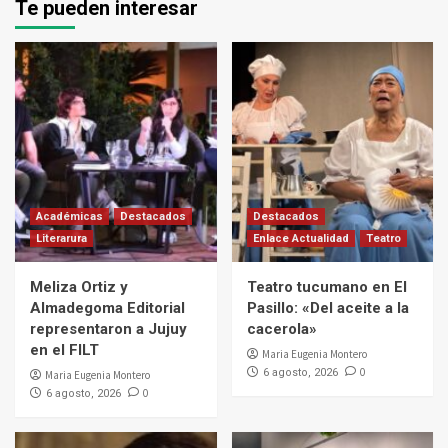
Te pueden interesar
Académicas
Destacados
Destacados
Literarura
Enlace Actualidad
Teatro
Meliza Ortiz y
Teatro tucumano en El
Almadegoma Editorial
Pasillo: «Del aceite a la
representaron a Jujuy
cacerola»
en el FILT
Maria Eugenia Montero
0
6 agosto, 2026
Maria Eugenia Montero
0
6 agosto, 2026