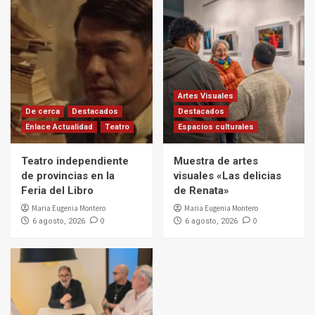
Artes Visuales
De cerca
Destacados
Destacados
Enlace Actualidad
Teatro
Espacios culturales
Teatro independiente
Muestra de artes
de provincias en la
visuales «Las delicias
Feria del Libro
de Renata»
Maria Eugenia Montero
Maria Eugenia Montero
0
0
6 agosto, 2026
6 agosto, 2026