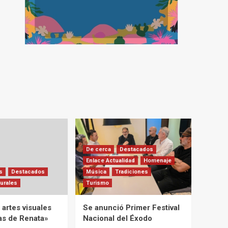
De cerca
Destacados
Enlace Actualidad
Homenaje
s
Destacados
Música
Tradiciones
urales
Turismo
artes visuales
Se anunció Primer Festival
ias de Renata»
Nacional del Éxodo