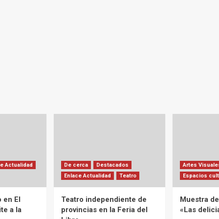
e Actualidad
De cerca
Destacados
Artes Visuale
Enlace Actualidad
Teatro
Espacios cult
 en El
Teatro independiente de
Muestra de 
te a la
provincias en la Feria del
«Las delic