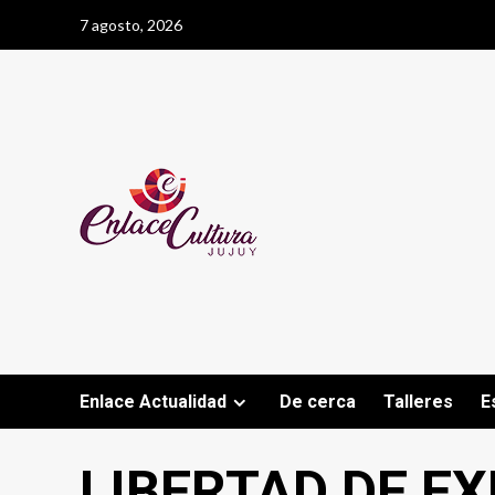
Saltar
7 agosto, 2026
al
contenido
Enlace Actualidad
De cerca
Talleres
E
LIBERTAD DE E