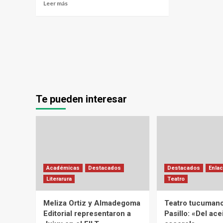
Leer más
Te pueden interesar
Académicas
Destacados
Destacados
Enlac
Literarura
Teatro
Meliza Ortiz y Almadegoma
Teatro tucumano
Editorial representaron a
Pasillo: «Del acei