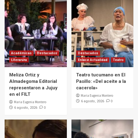
Académicas
Destacados
Destacados
Literarura
Enlace Actualidad
Teatro
Meliza Ortiz y
Teatro tucumano en El
Almadegoma Editorial
Pasillo: «Del aceite a la
representaron a Jujuy
cacerola»
en el FILT
Maria Eugenia Montero
0
6 agosto, 2026
Maria Eugenia Montero
0
6 agosto, 2026