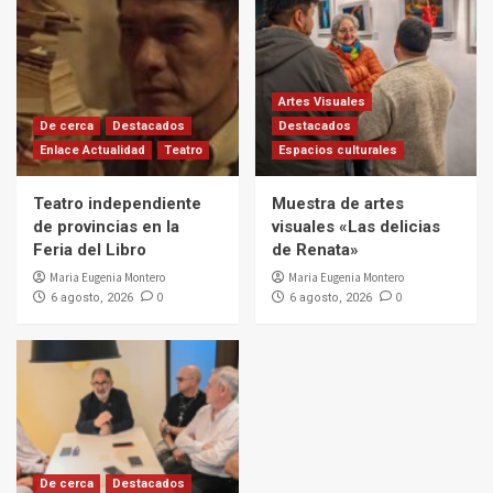
Artes Visuales
De cerca
Destacados
Destacados
Enlace Actualidad
Teatro
Espacios culturales
Teatro independiente
Muestra de artes
de provincias en la
visuales «Las delicias
Feria del Libro
de Renata»
Maria Eugenia Montero
Maria Eugenia Montero
0
0
6 agosto, 2026
6 agosto, 2026
De cerca
Destacados