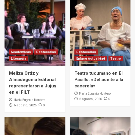
Académicas
Destacados
Destacados
Literarura
Enlace Actualidad
Teatro
Meliza Ortiz y
Teatro tucumano en El
Almadegoma Editorial
Pasillo: «Del aceite a la
representaron a Jujuy
cacerola»
en el FILT
Maria Eugenia Montero
0
6 agosto, 2026
Maria Eugenia Montero
0
6 agosto, 2026