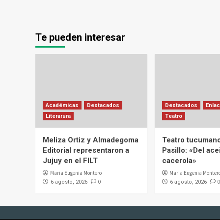
Te pueden interesar
Académicas
Destacados
Destacados
Enlac
Literarura
Teatro
Meliza Ortiz y Almadegoma
Teatro tucumano
Editorial representaron a
Pasillo: «Del acei
Jujuy en el FILT
cacerola»
Maria Eugenia Montero
Maria Eugenia Monter
0
0
6 agosto, 2026
6 agosto, 2026