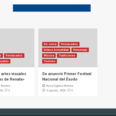
De cerca
Destacados
Enlace Actualidad
Homenaje
s
Destacados
Música
Tradiciones
urales
Turismo
artes visuales
Se anunció Primer Festival
ias de Renata»
Nacional del Éxodo
 Montero
Maria Eugenia Montero
0
0
026
3 agosto, 2026