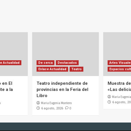
e Actualidad
De cerca
Destacados
Artes Visuale
Enlace Actualidad
Teatro
Espacios cult
 en El
Teatro independiente de
Muestra de 
te a la
provincias en la Feria del
«Las delic
Libro
Maria Eugenia
6 agosto, 2
o
Maria Eugenia Montero
0
6 agosto, 2026