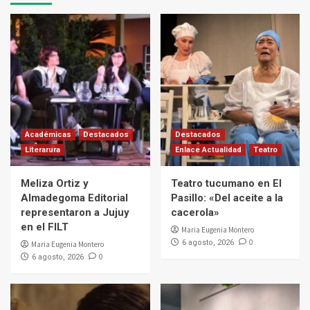
Académicas
Destacados
Destacados
Literarura
Enlace Actualidad
Teatro
Meliza Ortiz y
Teatro tucumano en El
Almadegoma Editorial
Pasillo: «Del aceite a la
representaron a Jujuy
cacerola»
en el FILT
Maria Eugenia Montero
0
6 agosto, 2026
Maria Eugenia Montero
0
6 agosto, 2026