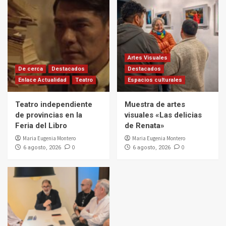
Artes Visuales
De cerca
Destacados
Destacados
Enlace Actualidad
Teatro
Espacios culturales
Teatro independiente
Muestra de artes
de provincias en la
visuales «Las delicias
Feria del Libro
de Renata»
Maria Eugenia Montero
Maria Eugenia Montero
0
0
6 agosto, 2026
6 agosto, 2026