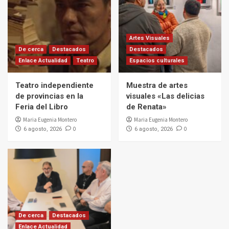
Artes Visuales
De cerca
Destacados
Destacados
Enlace Actualidad
Teatro
Espacios culturales
Teatro independiente
Muestra de artes
de provincias en la
visuales «Las delicias
Feria del Libro
de Renata»
Maria Eugenia Montero
Maria Eugenia Montero
0
0
6 agosto, 2026
6 agosto, 2026
De cerca
Destacados
Enlace Actualidad