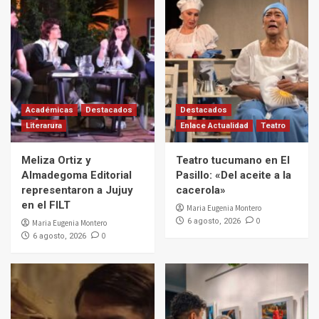
Académicas
Destacados
Destacados
Literarura
Enlace Actualidad
Teatro
Meliza Ortiz y
Teatro tucumano en El
Almadegoma Editorial
Pasillo: «Del aceite a la
representaron a Jujuy
cacerola»
en el FILT
Maria Eugenia Montero
0
6 agosto, 2026
Maria Eugenia Montero
0
6 agosto, 2026